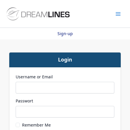
Skip
to
content
Mai
Men
Sign-up
Login
Username or Email
Passwort
Remember Me